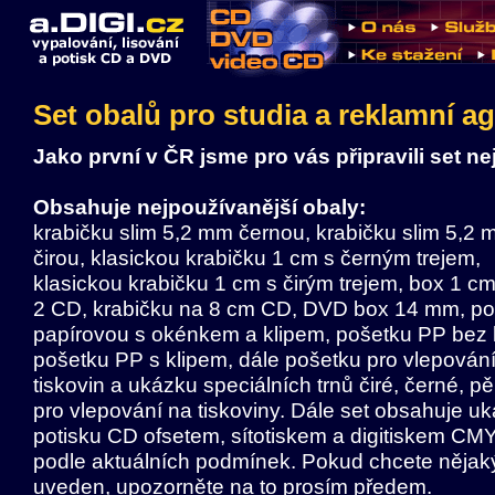
Set obalů pro studia a reklamní a
Jako první v ČR jsme pro vás připravili set n
Obsahuje nejpoužívanější obaly:
krabičku slim 5,2 mm černou, krabičku slim 5,2
čirou, klasickou krabičku 1 cm s černým trejem,
klasickou krabičku 1 cm s čirým trejem, box 1 cm
2 CD, krabičku na 8 cm CD, DVD box 14 mm, po
papírovou s okénkem a klipem, pošetku PP bez k
pošetku PP s klipem, dále pošetku pro vlepován
tiskovin a ukázku speciálních trnů čiré, černé, p
pro vlepování na tiskoviny. Dále set obsahuje u
potisku CD ofsetem, sítotiskem a digitiskem 
podle aktuálních podmínek. Pokud chcete nějaký 
uveden, upozorněte na to prosím předem.