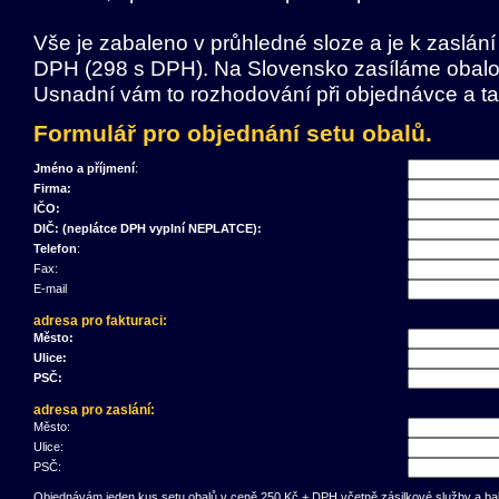
Vše je zabaleno v průhledné sloze a je k zaslán
DPH (298 s DPH). Na Slovensko zasíláme obalo
Usnadní vám to rozhodování při objednávce a ta
Formulář pro objednání setu obalů.
Jméno a příjmení
:
Firma:
IČO:
DIČ: (neplátce DPH vyplní NEPLATCE):
Telefon
:
Fax:
E-mail
adresa pro fakturaci:
Město:
Ulice:
PSČ:
adresa pro zaslání:
Město:
Ulice:
PSČ:
Objednávám jeden kus setu obalů v ceně 250 Kč + DPH včetně zásilkové služby a ba