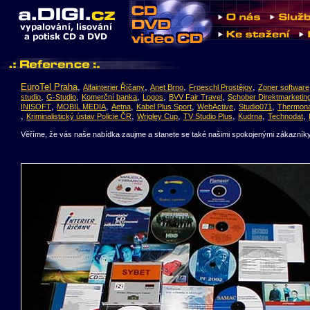
EuroTel Praha
,
,
,
,
Alfainterier Říčany
Anet Brno
Froeschl Prostějov
Zoner software
,
,
,
,
,
studio
G-Studio
Komerční banka
Logos
BVV Fair Travel
Schober Direktmarketin
,
,
,
,
,
,
INISOFT
MOBIL MEDIA
Aetna
Kabel Plus Sport
WebActive
Studio071
Thermon
,
,
,
,
,
,
Kriminalistický ústav Policie ČR
Wrigley Cup
TV Studio Plus
Kudrna
Technodat
Věříme, že vás naše nabídka zaujme a stanete se také našimi spokojenými zákazníky