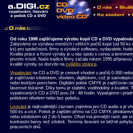
Od roku 1998 zajišťujeme výrobu kopií CD a DVD vypalován
Zabýváme se výrobou menších i větších počtů kopií (od 50 ks
ks) pro společnosti, firmy a výrobce softwaru, vydavatele, hud
Kvalita práce a řízení výroby je u nás spolu s cenou a termíne
prvním místě. Naše tradice firmy začala rokem 1995 přípravo
kvalitě výroby se dozvíte na
zvláštní stránce
.
Vypalování
na CD a DVD je cenově vhodné u počtů 0-300 nebo 
je zajišťován sítotiskem, ofsetem, digitiskem, což je samolepíc
nebo lesklým povrchem. Digitální potisk CMYK je zajišťován n
laserové tiskárně. Díky tomu je stabilní, voděodolný a kvalitní. 
vypalovaných CD a DVD jsou 24 - 48 hodin. Vypalujeme i prá
potiskem ofsetem nebo bez potisku.
Lisování
je nejkvalitnější záznam zejména pro CD audio a je v
500 ks a více. Potisk je zajištěn přímo na CD CMYK plnobare
nebo sítotiskem od 2 do 5 barev. Ofset má jemnější rastr, ale 
kontrastní barvy než sítotisk. Termíny lisování se běžně pohybu
pracovních dnů.