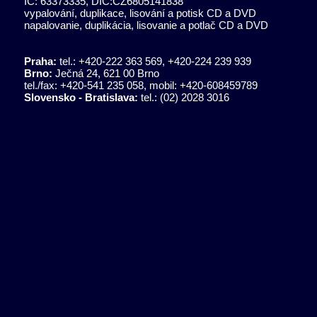
IČ: 63373335, DIČ:CZ6805141838
vypalování, duplikace, lisování a potisk CD a DVD
napalovanie, duplikácia, lisovanie a potlač CD a DVD
Praha:
tel.: +420-222 363 569, +420-224 239 939
Brno:
Ječná 24, 621 00 Brno
tel./fax: +420-541 235 058, mobil: +420-608459789
Slovensko - Bratislava:
tel.:
(02) 2028 3016