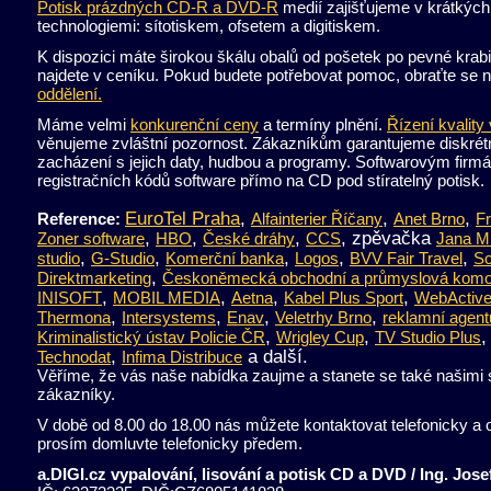
Potisk prázdných CD-R a DVD-R
medií zajišťujeme v krátkých
technologiemi: sítotiskem, ofsetem a digitiskem.
K dispozici máte širokou škálu obalů od pošetek po pevné krab
najdete v ceníku. Pokud budete potřebovat pomoc, obraťte se 
oddělení.
Máme velmi
konkurenční ceny
a termíny plnění.
Řízení kvality
věnujeme zvláštní pozornost. Zákazníkům garantujeme diskrét
zacházení s jejich daty, hudbou a programy. Softwarovým firmá
registračních kódů software přímo na CD pod stíratelný potisk.
EuroTel Praha
,
,
,
Reference:
Alfainterier Říčany
Anet Brno
Fr
,
,
,
, zpěvačka
Zoner software
HBO
České dráhy
CCS
Jana M
,
,
,
,
,
studio
G-Studio
Komerční banka
Logos
BVV Fair Travel
Sc
,
Direktmarketing
Českoněmecká obchodní a průmyslová komo
,
,
,
,
INISOFT
MOBIL MEDIA
Aetna
Kabel Plus Sport
WebActiv
,
,
,
,
Thermona
Intersystems
Enav
Veletrhy Brno
reklamní agen
,
,
Kriminalistický ústav Policie ČR
Wrigley Cup
TV Studio Plus
,
a další.
Technodat
Infima Distribuce
Věříme, že vás naše nabídka zaujme a stanete se také našimi
zákazníky.
V době od 8.00 do 18.00 nás můžete kontaktovat telefonicky a 
prosím domluvte telefonicky předem.
a.DIGI.cz vypalování, lisování a potisk CD a DVD / Ing. Jos